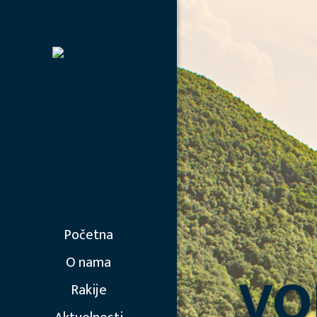
Početna
O nama
VO
Rakije