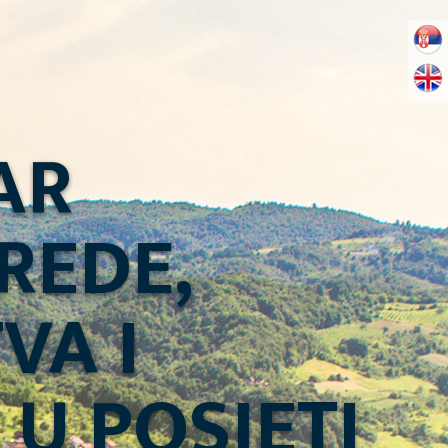
AR
REDE,
VA I
U POSJETI